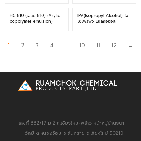
HC 810 (เอชซี 810) (Arylic
IPA(Isopropyl Alcohol) ไอ
copolymer emulsion)
โซโพรพิว แอลกอฮอล์
1
2
3
4
…
10
11
12
→
เลขที่ 332/17 ม.2 ถ.เชียงใหม่-พร้าว หน้าหมู่บ้านธนา
วัลย์ ต.หนองจ๊อม อ.สันทราย จ.เชียงใหม่ 50210