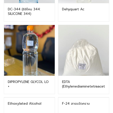
DC-344 (ซิลิโคน 344:
Dehyquart Ac
SILICONE 344)
DIPROPYLENE GLYCOL LO
EDTA
+
(Ethylenediaminetetraacet
ic acid)
Ethoxylated Alcohol
F-24 สารขจัดคราบ