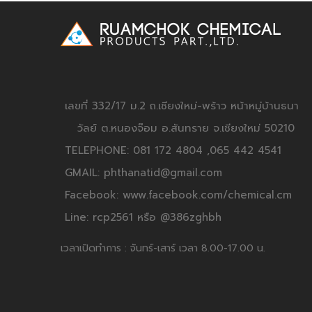
เลขที่ 332/17 ม.2 ถ.เชียงใหม่-พร้าว หน้าหมู่บ้านธนา
วัลย์ ต.หนองจ๊อม อ.สันทราย จ.เชียงใหม่ 50210
TELEPHONE: 081 172 4804 ,065 442 4541
GMAIL: phthanatid@gmail.com
Facebook: www.facebook.com/chemical.cm
Line: rcp2561 หรือ @386zghbh
เวลาเปิดทำการ : จันทร์-เสาร์ เวลา 8.00-17.00 น.