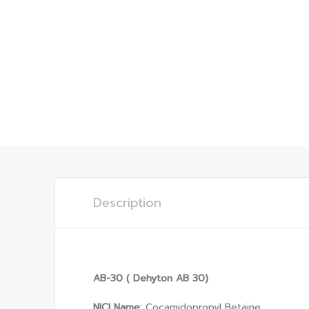
Description
AB-30 ( Dehyton AB 30)
NICI Name:
Cocamidopropyl Betaine