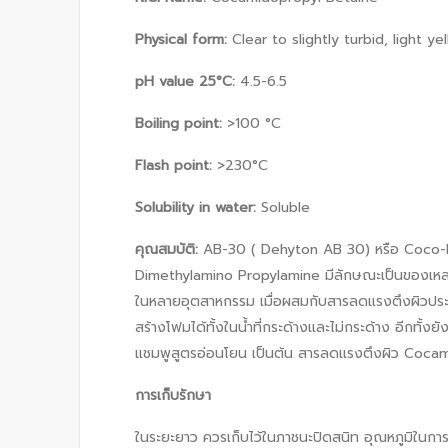
Physical form:
Clear to slightly turbid, light y
pH value 25°C:
4.5-6.5
Boiling point:
>100 °C
Flash point:
>230°C
Solubility in water:
Soluble
คุณสมบัติ
:
AB-30 ( Dehyton AB 30) หรือ Coco-Be
Dimethylamino Propylamine มีลักษณะเป็นของเหลวสี
ในหลายอุตสาหกรรม เมื่อผสมกับสารลดแรงตึงผิวประจุ
สร้างโฟมได้ทั้งในน้ำที่กระด้างและไม่กระด้าง อีกทั้งย
แชมพูสูตรอ่อนโยน เป็นต้น สารลดแรงตึงผิว Cocami
การเก็บรักษา
ในระยะยาว ควรเก็บไว้ในภาชนะปิดสนิท อุณหภูมิในกา