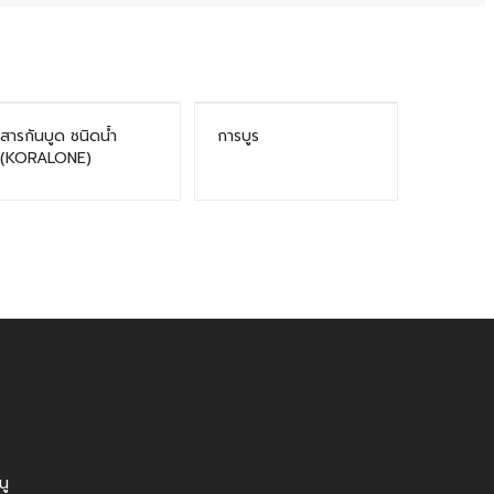
สารกันบูด ชนิดน้ำ
การบูร
(KORALONE)
นู