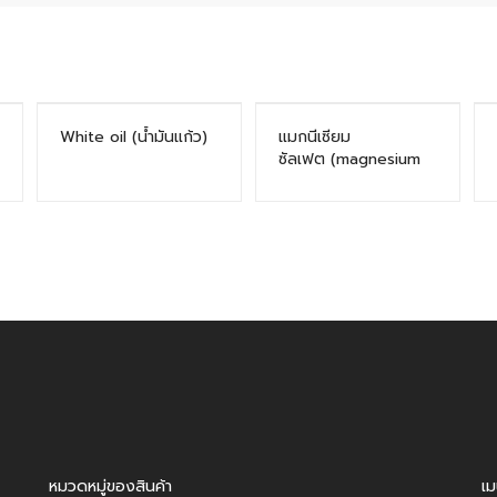
White oil (น้ำมันแก้ว)
แมกนีเซียม
ซัลเฟต (magnesium
sulfate)
หมวดหมู่ของสินค้า
เม