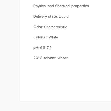
Physical and Chemical properties
Delivery state:
Liquid
Odor
: Characteristic
Color(s
): White
pH
: 6.5-7.5
20
°
C solvent:
Water