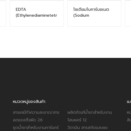
EDTA
โซเดียมไบคาร์บอเนต
(Ethylenediaminetetr
(Sodium
aacetic acid)
bicarbonate)
หมวดหมู่ของสินค้า
เม
สารเคมีทำความสะอาด/สาร
ผลิตภัณฑ์น้ำยาสำหรับงาน
หน
ลดแรงตึงผิว
26
โฮมแคร์
12
สิ
ชุดน้ำยาสำหรับงานคาร์แคร์
วิตามิน สารสกัดและผง