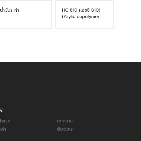
น้ำมันระกำ
HC 810 (เอชซี 810)
(Arylic copolymer
emulsion)
นู
้าแรก
บทความ
นค้า
ติดต่อเรา