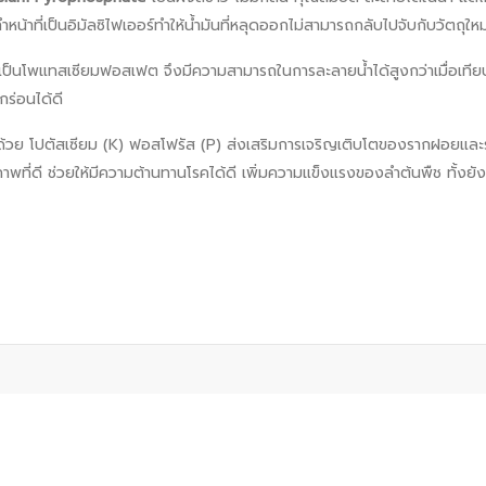
ที่เป็นอิมัลซิไฟเออร์ทำให้น้ำมันที่หลุดออกไม่สามารถกลับไปจับกับวัตถุใหม
ป็นโพแทสเซียมฟอสเฟต จึงมีความสามารถในการละลายน้ำได้สูงกว่าเมื่อเทียบกั
กร่อนได้ดี
ย โปตัสเซียม (K) ฟอสโฟรัส (P) ส่งเสริมการเจริญเติบโตของรากฝอยและรากแ
าพที่ดี ช่วยให้มีความต้านทานโรคได้ดี เพิ่มความแข็งแรงของลำต้นพืช ทั้ง