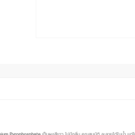
sium Pyrophosphate
เป็นผงสีขาว ไม่มีกลิ่น คุณสมบัติ ละลายได้ในน้ำ แ