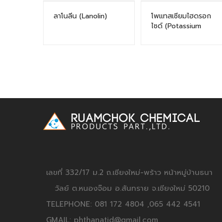
ลาโนลีน (Lanolin)
โพแทสเซียมไฮดรอก
ไซด์ (Potassium
Hydroxide: KOH)
เลขที่ 332/17 ม.2 ถ.เชียงใหม่-พร้าว หน้าหมู่บ้านธนา
วัลย์ ต.หนองจ๊อม อ.สันทราย จ.เชียงใหม่ 50210
TELEPHONE: 081 172 4804 ,065 442 4541
GMAIL: phthanatid@gmail.com