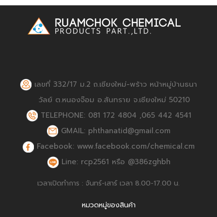
เลขที่ 332/17 ม.2 ถ.เชียงใหม่-พร้าว หน้าหมู่บ้านธนา
วัลย์ ต.หนองจ๊อม อ.สันทราย จ.เชียงใหม่ 50210
TELEPHONE: 081 172 4804 ,065 442 4541
GMAIL: phthanatid@gmail.com
Facebook: www.facebook.com/chemical.cm
Line: rcp2561 หรือ @386zghbh
เวลาเปิดทำการ : จันทร์-เสาร์ เวลา 8.00-17.00 น.
หมวดหมู่ของสินค้า