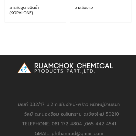
สารกันบูด ชนิดน้ำ
วาสลีนขาว
(KORALONE)
เลขที่ 332/17 ม.2 ถ.เชียงใหม่-พร้าว หน้าหมู่บ้านธนา
วัลย์ ต.หนองจ๊อม อ.สันทราย จ.เชียงใหม่ 50210
TELEPHONE: 081 172 4804 ,065 442 4541
GMAIL: phthanatid@gmail.com