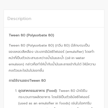
Description
Tween 80 (Polysorbate 80)
Tween 80 (Polysorbate 80) (ทวีน 80) มีลักษณะเป็น
ของเหลวสีเหลือง ประเภทอิมัลซิไฟเออร์ (emulsifier) โดยทำ
หน้าที่เป็นตัวประสานระหว่างน้ำมันและน้ำ (oil-in-water
emulsion) กล่าวคือทำให้น้ำกับน้ำมันละลายเข้ากันได้ ให้มีความ
คงตัวและไขมันไม่แยกชั้น
การใช้งานของ
Tween 80
อุตสาหกรรมอาหาร (
Food):
Tween 80 มักใช้ใน
กระบวนการผลิตอาหาร โดยใช้เป็นตัวอิมัลซิไฟเออร์
(used as an emulsifier in foods) เช่นในไอศกรีม