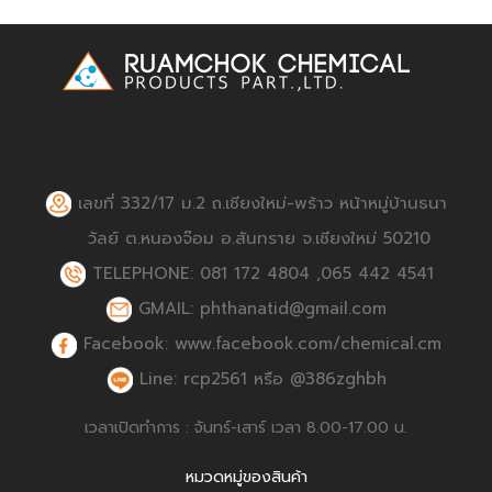
เลขที่ 332/17 ม.2 ถ.เชียงใหม่-พร้าว หน้าหมู่บ้านธนา
วัลย์ ต.หนองจ๊อม อ.สันทราย จ.เชียงใหม่ 50210
TELEPHONE: 081 172 4804 ,065 442 4541
GMAIL: phthanatid@gmail.com
Facebook: www.facebook.com/chemical.cm
Line: rcp2561 หรือ @386zghbh
เวลาเปิดทำการ : จันทร์-เสาร์ เวลา 8.00-17.00 น.
หมวดหมู่ของสินค้า