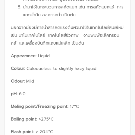
นำมาใช้ในกระบวนการสกัดแยก เช่น การสกัดแยกแร่ การ
แยกน้ำมัน ออกจากน้ำ เป็นต้น
นอกจากนี้ยังมีการนำสารลดแรงตึงผิวมาใช้ในเทคโนโลยีสมัยใหม่
เช่น นาโนเทคโนโลยี เทคโนโลยีชีวภาพ งานพิมพ์อิเล็คทรอนิ
กส์ และเครื่องบันทึกแถบแม่เหล็ก เป็นต้น
Appearance:
Liquid
Colour:
Colooueless to slightly hazy liquid
Odour:
Mild
pH:
6.0
Meling point/Freezing point:
17°C
Boiling point:
>275°C
Flash point:
> 204°C