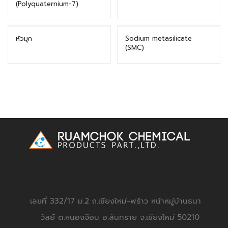
(Polyquaternium-7)
หัวมุก
Sodium metasilicate
(SMC)
เลขที่ 332/17 ม.2 ถ.เชียงใหม่-พร้าว หน้าหมู่บ้านธนา
วัลย์ ต.หนองจ๊อม อ.สันทราย จ.เชียงใหม่ 50210