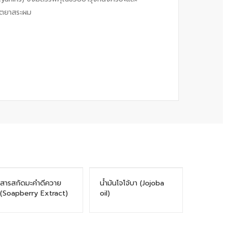
ลิตยาสระผม
สารสกัดมะคําดีควาย
น้ำมันโจโจ้บา (Jojoba
(Soapberry Extract)
oil)