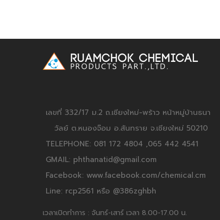
เลขที่ 332/17 ม.2 ถ.เชียงใหม่-พร้าว หน้าหมู่บ้านธนา
วัลย์ ต.หนองจ๊อม อ.สันทราย จ.เชียงใหม่ 50210
TELEPHONE: 081 172 4804 ,065 442 4541
GMAIL: phthanatid@gmail.com
Facebook: www.facebook.com/chemical.cm
Line: rcp2561 หรือ @386zghbh
เวลาเปิดทำการ : จันทร์-เสาร์ เวลา 8.00-17.00 น.