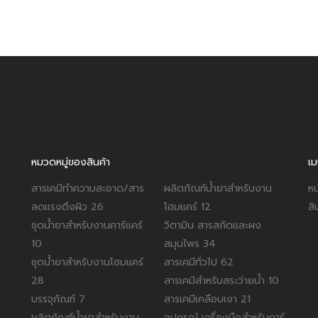
หมวดหมู่ของสินค้า
เม
สารเคมีทำความสะอาด/สาร
ผลิตภัณฑ์น้ำยาสำหรับงาน
หน
ลดแรงตึงผิว
26
โฮมแคร์
12
สิ
ชุดน้ำยาสำหรับงานคาร์แคร์
วิตามิน สารสกัดและผง
10
สมุนไพร
34
ชุดน้ำยาสำหรับงานโฮมแคร์
สารเคมีทั่วไป
62
28
สารเคมีสำหรับสระว่ายน้ำ
10
บรรจุภัณฑ์
7
สารเคมีเคลือบเงา
21
ผลิตภัณฑ์น้ำยาสำหรับงาน
อุปกรณ์ เครื่องมือสำหรับคาร์