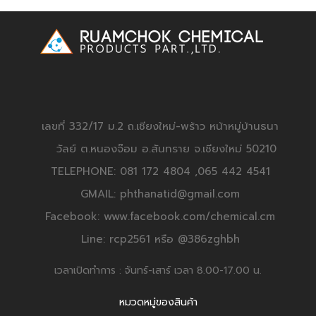
เลขที่ 332/17 ม.2 ถ.เชียงใหม่-พร้าว หน้าหมู่บ้านธนา
วัลย์ ต.หนองจ๊อม อ.สันทราย จ.เชียงใหม่ 50210
TELEPHONE: 081 172 4804 ,065 442 4541
GMAIL: phthanatid@gmail.com
Facebook: www.facebook.com/chemical.cm
Line: rcp2561 หรือ @386zghbh
เวลาเปิดทำการ : จันทร์-เสาร์ เวลา 8.00-17.00 น.
หมวดหมู่ของสินค้า