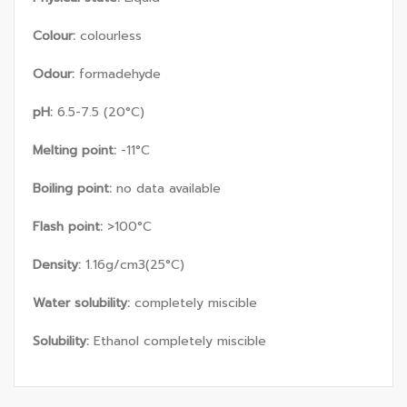
Colour:
colourless
Odour:
formadehyde
pH:
6.5-7.5 (20°C)
Melting point:
-11°C
Boiling point:
no data available
Flash point:
>100°C
Density:
1.16g/cm3(25°C)
Water solubility:
completely miscible
Solubility:
Ethanol completely miscible