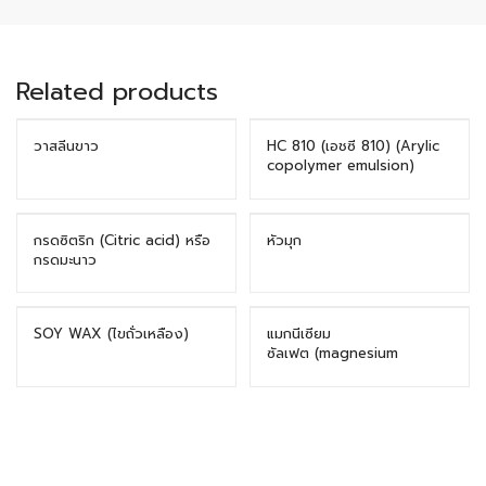
Related products
วาสลีนขาว
HC 810 (เอชซี 810) (Arylic
copolymer emulsion)
กรดซิตริก (Citric acid) หรือ
หัวมุก
กรดมะนาว
SOY WAX (ไขถั่วเหลือง)
แมกนีเซียม
ซัลเฟต (magnesium
sulfate)