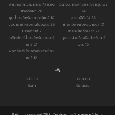
สารเคมีทำความสะอาด/สารลด
วิตามิน สารสกัดและผงสมุนไพร
แรงตึงผิว
26
34
ชุดน้ำยาสำหรับงานคาร์แคร์
10
สารเคมีทั่วไป
62
ชุดน้ำยาสำหรับงานโฮมแคร์
28
สารเคมีสำหรับสระว่ายน้ำ
10
บรรจุภัณฑ์
7
สารเคมีเคลือบเงา
21
ผลิตภัณฑ์น้ำยาสำหรับงานคาร์
อุปกรณ์ เครื่องมือสำหรับคาร์
แคร์
21
แคร์
16
ผลิตภัณฑ์น้ำยาสำหรับงานโฮม
แคร์
12
เมนู
หน้าแรก
บทความ
สินค้า
ติดต่อเรา
© All rights reserved 2022. | Developed by Browseware Solution.