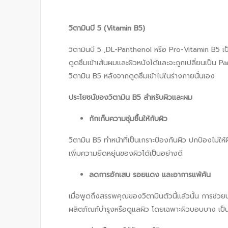
วิตามินบี
5 (Vitamin B5)
วิตามินบี 5 ,DL-Panthenol หรือ Pro-Vitamin B5 เป
ดูดซึมเข้าเส้นผมและผิวหนังได้และจะถูกเปลี่ยนเป็น P
วิตามิน B5 หลังจากดูดซึมเข้าไปในร่างกายนั่นเอง
ประโยชน์ของวิตามิน
B5 สำหรับผิวและผม
กักเก็บความชุ่มชื้นให้กับผิว
วิตามิน B5 ทำหน้าที่เป็นเกราะป้องกันผิว ปกป้องไม่ให้
เพิ่มความยืดหยุ่นของผิวได้เป็นอย่างดี
ลดการอักเสบ รอยแดง และอาการแพ้คัน
เมื่อพูดถึงสรรพคุณของวิตามินตัวนี้แล้วนั้น การช
ผลิตภัณฑ์บำรุงหรือดูแลผิว โดยเฉพาะผิวบอบบาง เป็นส