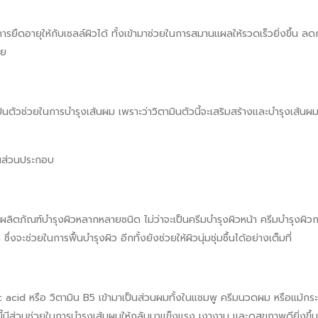
การยืดอายุให้กับเซลล์ผิวได้ ทั้งเข้ามาช่วยในการสมานแผลให้รวดเร็วยิ่งขึ้น 
วย
นตัวช่วยในการบำรุงเส้นผม เพราะว่าวิตามินตัวนี้จะเสริมสร้างและบำรุงเส้นผมให้
็นส่วนประกอบ
ในผลิตภัณฑ์บำรุงผิวหลากหลายชนิด ไม่ว่าจะเป็นครีมบำรุงผิวหน้า ครีมบำรุงผิว
จะช่วยในการฟื้นบำรุงผิว อีกทั้งยังช่วยให้ผิวนุ่มชุ่มชื้นได้อย่างเต็มที่
acid หรือ วิตามิน B5 เข้ามาเป็นส่วนผมทั้งในแชมพู ครีมนวดผม หรือแม้กระทั่
วนี้มีส่วนช่วยในการบำรุงเส้นผมให้กลับมาแข็งแรง เงางาม และดูสุขภาพดียิ่งขึ้น