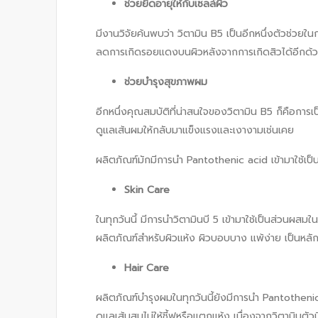
ช่วยยืดอายุให้กับเซลล์ผิว
มีงานวิจัยค้นพบว่า วิตามิน B5 เป็นอีกหนึ่งตัวช่วยใน
ลดการเกิดรอยแดงบนผิวหลังจากการเกิดสิวได้อีกด้
ช่วยบำรุงสุขภาพผม
อีกหนึ่งคุณสมบัติที่น่าสนใจของวิตามิน B5 ก็คือการเป็
ดูแลเส้นผมให้กลับมาแข็งแรงและเงางามเช่นเคย
ผลิตภัณฑ์มักมีการนำ Pantothenic acid เข้ามาใช้เป
Skin Care
ในทุกวันนี้ มีการนำวิตามินบี 5 เข้ามาใช้เป็นส่วนผสม
ผลิตภัณฑ์สำหรับผิวแห้ง ผิวบอบบาง แพ้ง่าย เป็นหลัก ซึ่ง
Hair Care
ผลิตภัณฑ์บำรุงผมในทุกวันนี้ยังมีการนำ Pantothenic 
ดูแลเส้นสมไม่ให้ชี้ฟูหรือแตกแห้ง เนื่องจากวิตามินตั