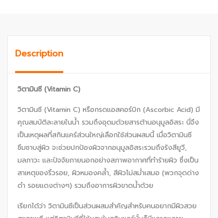
Description
วิตามินซี (
Vitamin C)
วิตามินซี (Vitamin C) หรือกรดแอสคอร์บิก (Ascorbic Acid) มี
คุณสมบัติละลายในน้ำ รวมถึงอุดมด้วยสารต้านอนุมูลอิสระ นี่จึง
เป็นเหตุผลที่สกินแคร์ส่วนใหญ่เลือกใช้ส่วนผสมนี้ เมื่อวิตามินซี
ซึมซาบสู่ผิว จะช่วยปกป้องผิวจากอนุมูลอิสระรวมถึงรังสียูวี,
มลภาวะ และปัจจัยภายนอกอย่างสภาพอากาศที่ทำร้ายผิว ซึ่งเป็น
สาเหตุของริ้วรอย, ผิวหมองคล้ำ, สีผิวไม่สม่ำเสมอ (พวกจุดด่าง
ดำ รอยแดงต่างๆ) รวมถึงอาการผิวขาดน้ำด้วย
เรียกได้ว่า วิตามินซีเป็นส่วนผสมสำคัญสำหรับคนอยากมีผิวสวย