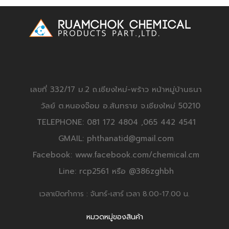
เลขที่ 332/17 ม.2 ถ.เชียงใหม่-พร้าว หน้าหมู่บ้านธนา
วัลย์ ต.หนองจ๊อม อ.สันทราย จ.เชียงใหม่ 50210
TELEPHONE: 081 172 4804 ,065 442 4541
GMAIL: phthanatid@gmail.com
Facebook: www.facebook.com/chemical.cm
Line: rcp2561 หรือ @386zghbh
เวลาเปิดทำการ : จันทร์-เสาร์ เวลา 8.00-17.00 น.
หมวดหมู่ของสินค้า