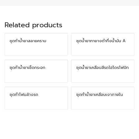
Related products
ชุดทำน้ำยาสลายคราบ
ชุดน้ำยาทายางดำกึ่งน้ำมัน A
ชุดทำน้ำยาเช็ดกระจก
ชุดน้ำยาเคลือบสีรถไฮโดรโฟบิก
ชุดทำโฟมล้างรถ
ชุดทำน้ำยาเคลือบเงาภายใน