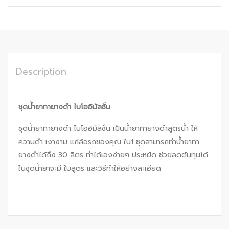
Description
ชุดน้ำยาทายางดำ ไบโออิมัลชั่น
ชุดน้ำยาทายางดำ ไบโออิมัลชั่น เป็นน้ำยาทายางดำสูตรน้ำ ให้
ความดำ เงางาม แก่ล้อรถของคุณ ใน1 ชุดสามารถทำน้ำยาทา
ยางดำได้ถึง 30 ลิตร ทำได้เองง่ายๆ ประหยัด ช่วยลดต้นทุนได้
ในชุดน้ำยาจะมี ใบสูตร และวิธีทำให้อย่างละเอียด