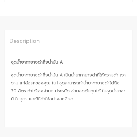
Description
ชุดน้ำยาทายางดำกึ่งน้ำมัน
A
ชุดน้ำยาทายางดำกึ่งน้ำมัน A เป็นน้ำยาทายางดำที่ให้ความดำ เงา
งาม แก่ล้อรถของคุณ ใน1 ชุดสามารถทำน้ำยาทายางดำได้ถึง
30 ลิตร ทำได้เองง่ายๆ ประหยัด ช่วยลดต้นทุนได้ ในชุดน้ำยาจะ
มี ใบสูตร และวิธีทำให้อย่างละเอียด