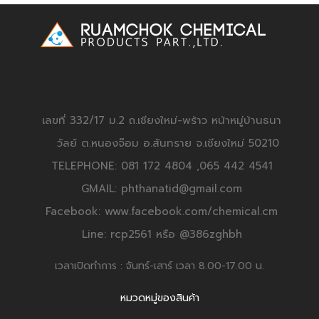
เลขที่ 332/17 ม.2 ถ.เชียงใหม่-พร้าว หน้าหมู่บ้านธนา
วัลย์ ต.หนองจ๊อม อ.สันทราย จ.เชียงใหม่ 50210
TELEPHONE: 081 172 4804 ,065 442 4541
GMAIL: phthanatid@gmail.com
Facebook: www.facebook.com/chemical.cm
Line: rcp2561 หรือ @386zghbh
เวลาเปิดทำการ : จันทร์-เสาร์ เวลา 8.00-17.00 น.
หมวดหมู่ของสินค้า