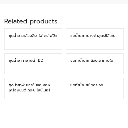
Related products
ชุดน้ำยาเคลือบสีรถไฮโดรโฟบิก
ชุดน้ำยาทายางดำสูตรซิลิโคน
ชุดน้ำยาทายางดำ B2
ชุดทำน้ำยาเคลือบเงาภายใน
ชุดน้ำยาพ่นเงาซุ้มล้อ ห้อง
ชุดทำน้ำยาเช็ดกระจก
เครื่องยนต์ กระบะไลน์เนอร์