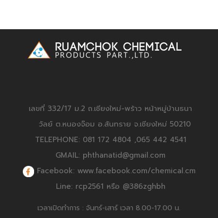
เลขที่ 332/17 ม.2 ถ.เชียงใหม่-พร้าว หน้าหมู่บ้านธนา
วัลย์ ต.หนองจ๊อม อ.สันทราย จ.เชียงใหม่ 50210
TELEPHONE: 081 172 4804 ,065 442 4541
GMAIL: phthanatid@gmail.com
Facebook: www.facebook.com/chemical.cm
Line: rcp2561 หรือ @386zghbh
เวลาเปิดทำการ : จันทร์-เสาร์ เวลา 8.00-17.00 น.