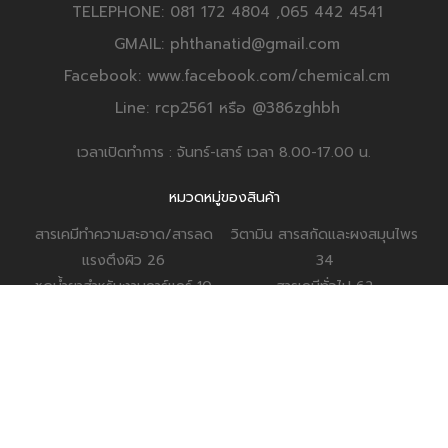
TELEPHONE: 081 172 4804 ,065 442 4541
GMAIL: phthanatid@gmail.com
Facebook: www.facebook.com/chemical.cm
Line: rcp2561 หรือ @386zghbh
เวลาเปิดทำการ : จันทร์-เสาร์ เวลา 8.00-17.00 น.
หมวดหมู่ของสินค้า
สารเคมีทำความสะอาด/สารลด
วิตามิน สารสกัดและผงสมุนไพร
แรงตึงผิว
26
34
ชุดน้ำยาสำหรับงานคาร์แคร์
10
สารเคมีทั่วไป
62
ชุดน้ำยาสำหรับงานโฮมแคร์
28
สารเคมีสำหรับสระว่ายน้ำ
10
บรรจุภัณฑ์
7
สารเคมีเคลือบเงา
21
ผลิตภัณฑ์น้ำยาสำหรับงานคาร์
อุปกรณ์ เครื่องมือสำหรับคาร์
แคร์
21
แคร์
16
ผลิตภัณฑ์น้ำยาสำหรับงานโฮม
แคร์
12