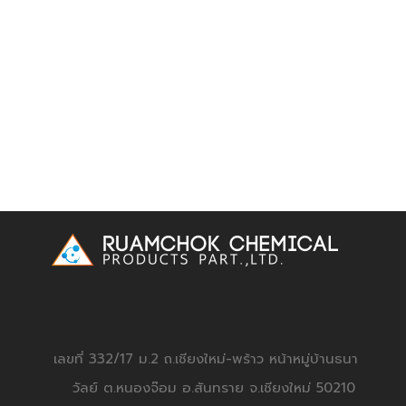
เลขที่ 332/17 ม.2 ถ.เชียงใหม่-พร้าว หน้าหมู่บ้านธนา
วัลย์ ต.หนองจ๊อม อ.สันทราย จ.เชียงใหม่ 50210